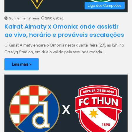
Liga dos Campeões
Guilherme Ferreira
29/07/2026
Kairat Almaty x Omonia: onde assistir
ao vivo, horário e prováveis escalações
O Kairat Almaty encara o Omonia nesta quarta-feira (29), às 12h, no
Ortalyq Stadıon, em duelo válido pela segunda rodada…
Leia mais >