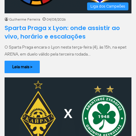
Liga dos Campeões
Guilherme Ferreira
04/08/2026
Sparta Praga x Lyon: onde assistir ao
vivo, horário e escalações
O Sparta Praga encara o Lyon nesta terça-feira (4), às 15h, na epet
ARENA, em duelo válido pela terceira rodada…
Leia mais >