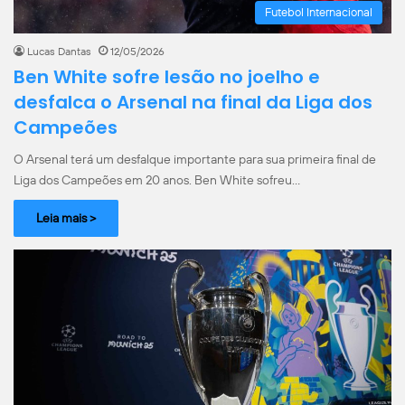
Futebol Internacional
Lucas Dantas
12/05/2026
Ben White sofre lesão no joelho e
desfalca o Arsenal na final da Liga dos
Campeões
O Arsenal terá um desfalque importante para sua primeira final de
Liga dos Campeões em 20 anos. Ben White sofreu…
Leia mais >