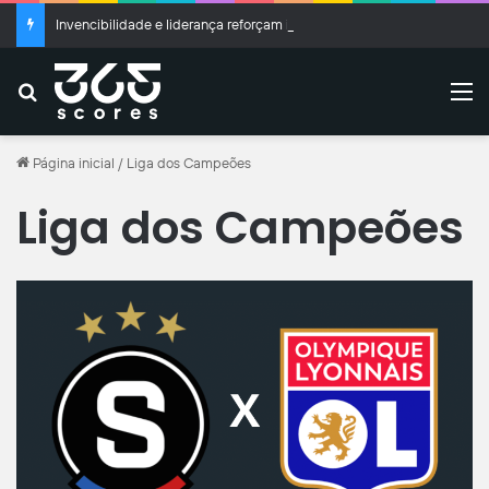
Invencibilidade e liderança reforçam importância de Marcelo Hermes no Criciúma
Buscar
M
Página inicial
/
Liga dos Campeões
Liga dos Campeões