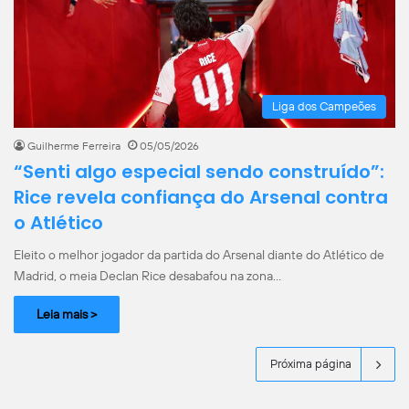
Liga dos Campeões
Guilherme Ferreira
05/05/2026
“Senti algo especial sendo construído”:
Rice revela confiança do Arsenal contra
o Atlético
Eleito o melhor jogador da partida do Arsenal diante do Atlético de
Madrid, o meia Declan Rice desabafou na zona…
Leia mais >
Próxima página