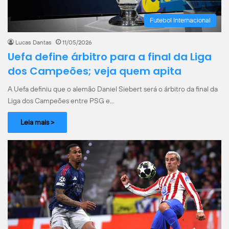
Futebol Internacional
Lucas Dantas
11/05/2026
Uefa define árbitro para a final da Liga
dos Campeões; veja quem apita
A Uefa definiu que o alemão Daniel Siebert será o árbitro da final da
Liga dos Campeões entre PSG e…
Leia mais >