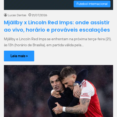
Futebol Internacional
Lucas Dantas
21/07/2026
Mjällby x Lincoln Red Imps: onde assistir
ao vivo, horário e prováveis escalações
Mjällby e Lincoln Red Imps se enfrentam na próxima terça-feira (21),
às 13h (horário de Brasília), em partida válida pela…
Leia mais >