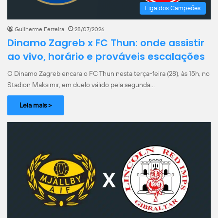
Liga dos Campeões
Guilherme Ferreira
28/07/2026
Dinamo Zagreb x FC Thun: onde assistir
ao vivo, horário e prováveis escalações
O Dinamo Zagreb encara o FC Thun nesta terça-feira (28), às 15h, no
Stadion Maksimir, em duelo válido pela segunda…
Leia mais >