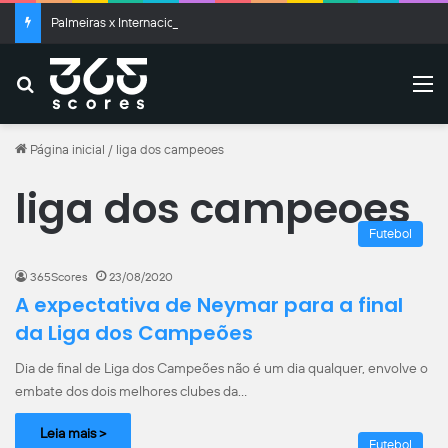
Palmeiras x Internacional: retrospecto, quem venceu mais e histórico do confronto
Buscar
M
Página inicial
/
liga dos campeoes
liga dos campeoes
Futebol
365Scores
23/08/2020
A expectativa de Neymar para a final
da Liga dos Campeões
Dia de final de Liga dos Campeões não é um dia qualquer, envolve o
embate dos dois melhores clubes da…
Leia mais >
Futebol