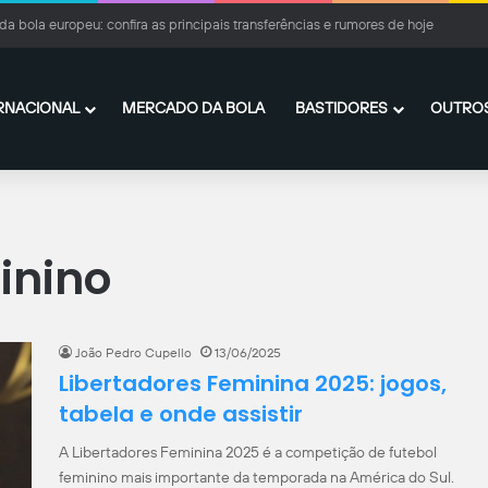
rres se acerta com o PSG e fica próximo de deixar o Barcelona
RNACIONAL
MERCADO DA BOLA
BASTIDORES
OUTROS
inino
João Pedro Cupello
13/06/2025
Libertadores Feminina 2025: jogos,
tabela e onde assistir
A Libertadores Feminina 2025 é a competição de futebol
feminino mais importante da temporada na América do Sul.