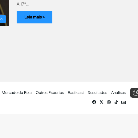
A 17ª…
Leia mais >
no
Mercado da Bola
Outros Esportes
Basticast
Resultados
Análises
Facebook
X
Instagram
TikTok
Siga-
nos