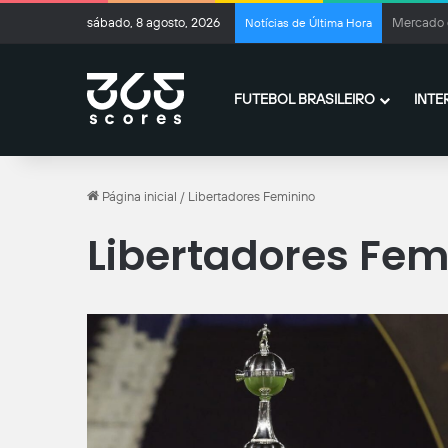
sábado, 8 agosto, 2026
Ferran To
Notícias de Última Hora
FUTEBOL BRASILEIRO
INTE
Página inicial
/
Libertadores Feminino
Libertadores Fem