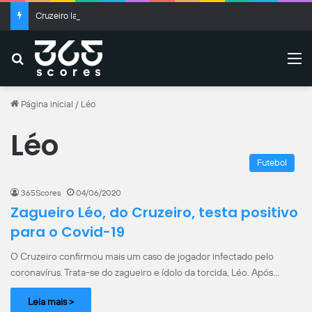
Cruzeiro lança terceiro uniforme com homenagem à seleção brasileira
Buscar
M
Página inicial
/
Léo
Léo
Futebol
365Scores
04/06/2020
Zagueiro Léo, do Cruzeiro, testa positivo
para o Covid-19
O Cruzeiro confirmou mais um caso de jogador infectado pelo
coronavírus. Trata-se do zagueiro e ídolo da torcida, Léo. Após…
Leia mais >