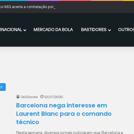
ico-MG acerta a contratação por empréstimo de Kevin Castaño, do River Plate
RNACIONAL
MERCADO DA BOLA
BASTIDORES
OUTROS
ol
365Scores
23/07/2020
Barcelona nega interesse em
Laurent Blanc para o comando
técnico
Nesta semana, diversos jornais noticiaram que Barcelona e