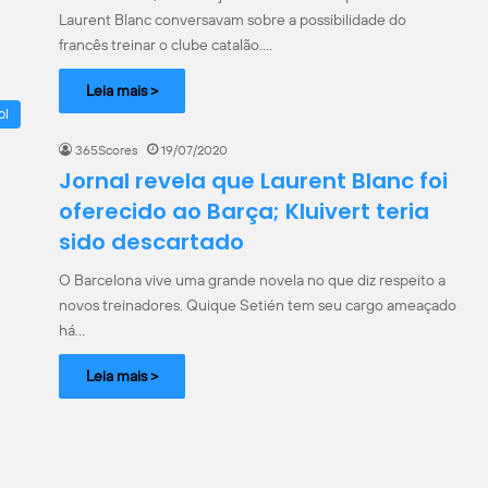
Laurent Blanc conversavam sobre a possibilidade do
francês treinar o clube catalão.…
Leia mais >
ol
365Scores
19/07/2020
Jornal revela que Laurent Blanc foi
oferecido ao Barça; Kluivert teria
sido descartado
O Barcelona vive uma grande novela no que diz respeito a
novos treinadores. Quique Setién tem seu cargo ameaçado
há…
Leia mais >