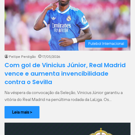
Futebol Internacional
Fellipe Perdigão
17/05/2026
Com gol de Vinicius Júnior, Real Madrid
vence e aumenta invencibilidade
contra o Sevilla
Na véspera da convocação da Seleção, Vinicius Júnior garantiu a
vitória do Real Madrid na penúltima rodada da LaLiga. Os…
Leia mais >