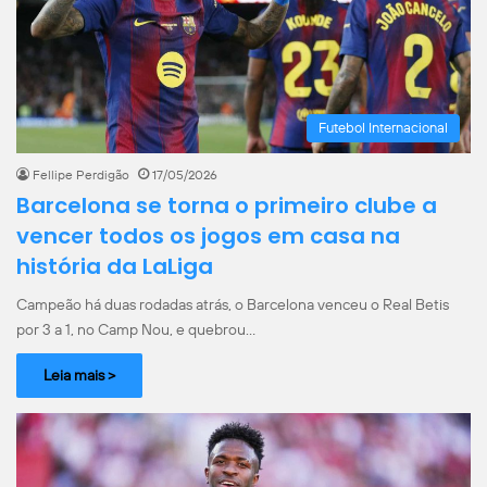
Futebol Internacional
Fellipe Perdigão
17/05/2026
Barcelona se torna o primeiro clube a
vencer todos os jogos em casa na
história da LaLiga
Campeão há duas rodadas atrás, o Barcelona venceu o Real Betis
por 3 a 1, no Camp Nou, e quebrou…
Leia mais >