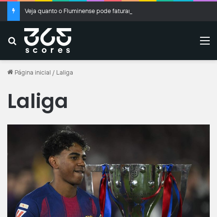
Veja quanto o Fluminense pode faturar com a venda de Kauã Elias
Buscar
M
Página inicial
/
Laliga
Laliga