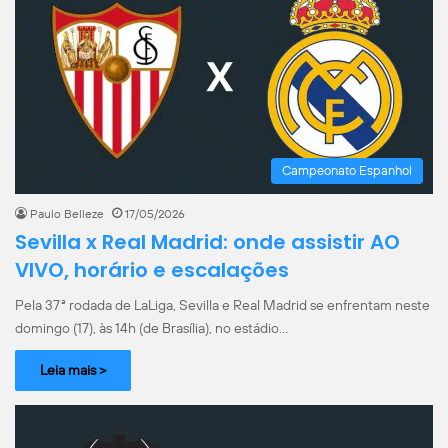
Campeonato Espanhol
Paulo Belleze
17/05/2026
Sevilla x Real Madrid: onde assistir AO
VIVO, horário e escalações
Pela 37ª rodada de LaLiga, Sevilla e Real Madrid se enfrentam neste
domingo (17), às 14h (de Brasília), no estádio…
Leia mais >