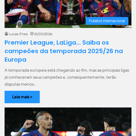
Futebol Internacional
Lucas Pires
21/05/2026
Premier League, LaLiga… Saiba os
campeões da temporada 2025/26 na
Europa
A temporada europeia está chegando ao fim, mas as principais ligas
já conheceram seus campeões e, consequentemente, terão
disputas menos…
Leia mais >