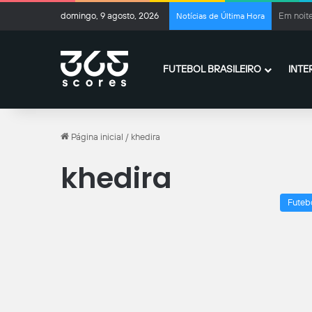
domingo, 9 agosto, 2026
Botafogo
Notícias de Última Hora
FUTEBOL BRASILEIRO
INTE
Página inicial
/
khedira
khedira
Futeb