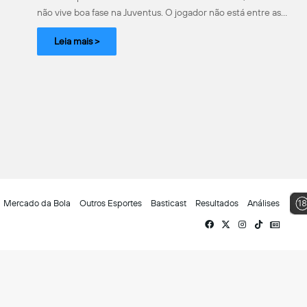
não vive boa fase na Juventus. O jogador não está entre as…
Leia mais >
Mercado da Bola
Outros Esportes
Basticast
Resultados
Análises
Facebook
X
Instagram
TikTok
Siga-
nos