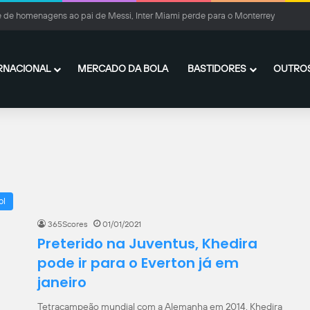
 x Fluminense: Clássico Vovô termina empatado no Nilton Santos
RNACIONAL
MERCADO DA BOLA
BASTIDORES
OUTROS
ol
365Scores
01/01/2021
Preterido na Juventus, Khedira
pode ir para o Everton já em
janeiro
Tetracampeão mundial com a Alemanha em 2014, Khedira