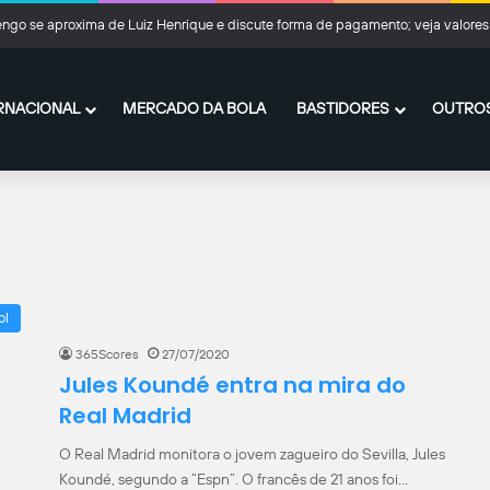
ngo se aproxima de Luiz Henrique e discute forma de pagamento; veja valores
RNACIONAL
MERCADO DA BOLA
BASTIDORES
OUTROS
ol
365Scores
27/07/2020
Jules Koundé entra na mira do
Real Madrid
O Real Madrid monitora o jovem zagueiro do Sevilla, Jules
Koundé, segundo a “Espn”. O francês de 21 anos foi…