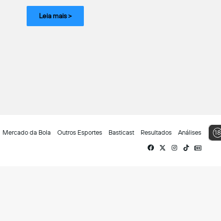
Leia mais >
Mercado da Bola
Outros Esportes
Basticast
Resultados
Análises
Facebook
X
Instagram
TikTok
Siga-
nos