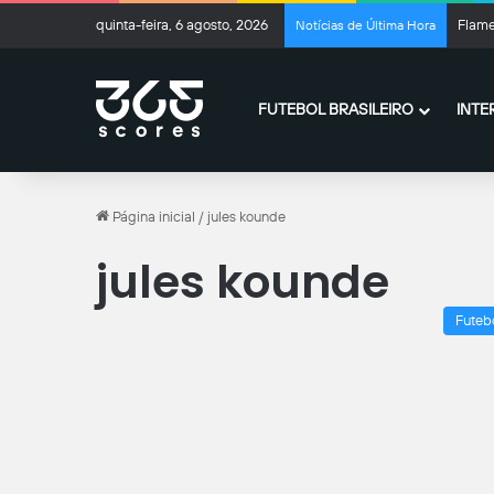
quinta-feira, 6 agosto, 2026
Flame
Notícias de Última Hora
FUTEBOL BRASILEIRO
INTE
Página inicial
/
jules kounde
jules kounde
Futeb