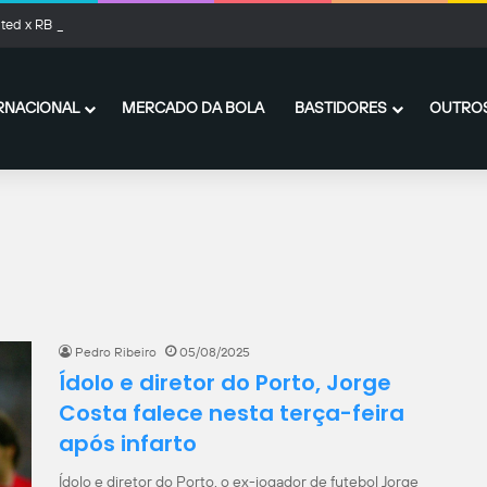
ted x RB Leipzig: onde assistir ao vivo, horário e prováveis escalações
RNACIONAL
MERCADO DA BOLA
BASTIDORES
OUTROS
Pedro Ribeiro
05/08/2025
Ídolo e diretor do Porto, Jorge
Costa falece nesta terça-feira
após infarto
Ídolo e diretor do Porto, o ex-jogador de futebol Jorge