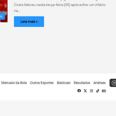
Costa faleceu nesta terça-feira (05) após sofrer um infarto
na…
es
Leia mais >
Mercado da Bola
Outros Esportes
Basticast
Resultados
Análises
Facebook
X
Instagram
TikTok
Siga-
nos