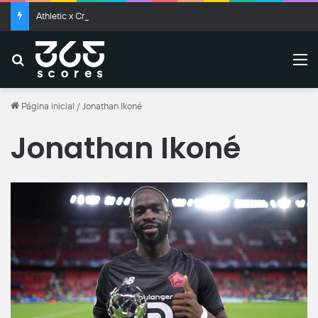
Athletic x Criciúma: onde assistir ao vivo, horário e prováveis escalações
Buscar
M
Página inicial
/
Jonathan Ikoné
Jonathan Ikoné