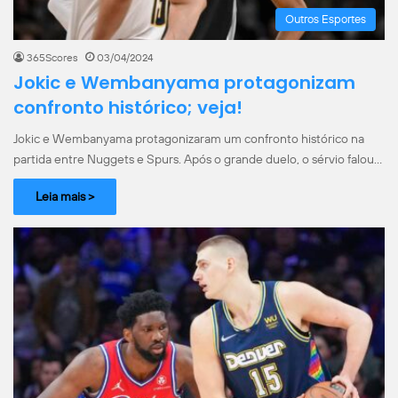
Outros Esportes
365Scores
03/04/2024
Jokic e Wembanyama protagonizam
confronto histórico; veja!
Jokic e Wembanyama protagonizaram um confronto histórico na
partida entre Nuggets e Spurs. Após o grande duelo, o sérvio falou…
Leia mais >