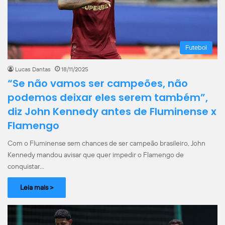
Futebol
Lucas Dantas
18/11/2025
“Se não vamos ser campeões, não
podemos deixar eles serem também”,
diz John Kennedy antes de Fluminense x
Flamengo
Com o Fluminense sem chances de ser campeão brasileiro, John
Kennedy mandou avisar que quer impedir o Flamengo de
conquistar…
Leia mais >