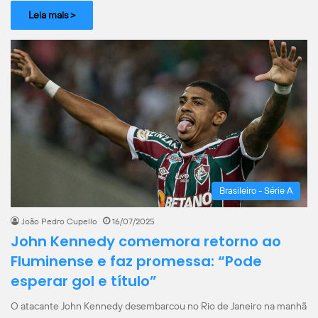
Leia mais >
Brasileiro - Série A
João Pedro Cupello
16/07/2025
John Kennedy comemora retorno ao
Fluminense e faz promessa: “Pode
esperar gol e título”
O atacante John Kennedy desembarcou no Rio de Janeiro na manhã