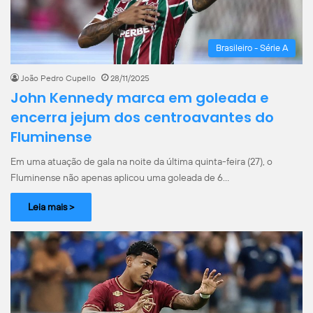
Brasileiro - Série A
João Pedro Cupello
28/11/2025
John Kennedy marca em goleada e
encerra jejum dos centroavantes do
Fluminense
Em uma atuação de gala na noite da última quinta-feira (27), o
Fluminense não apenas aplicou uma goleada de 6…
Leia mais >