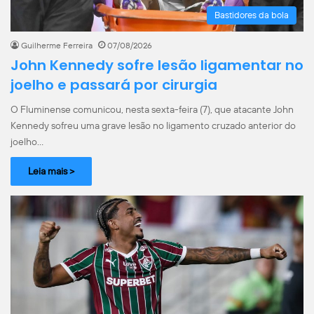
Bastidores da bola
Guilherme Ferreira
07/08/2026
John Kennedy sofre lesão ligamentar no
joelho e passará por cirurgia
O Fluminense comunicou, nesta sexta-feira (7), que atacante John
Kennedy sofreu uma grave lesão no ligamento cruzado anterior do
joelho…
Leia mais >