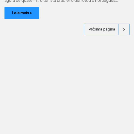
agora de quase 4h, o tenista brasileiro derrotou o norueguês…
Leia mais >
Próxima página