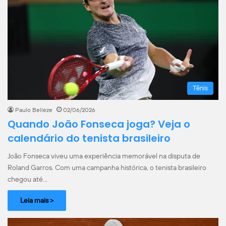
Tênis
Paulo Belleze
02/06/2026
Quando João Fonseca joga? Veja o
calendário do tenista brasileiro
João Fonseca viveu uma experiência memorável na disputa de
Roland Garros. Com uma campanha histórica, o tenista brasileiro
chegou até…
Leia mais >