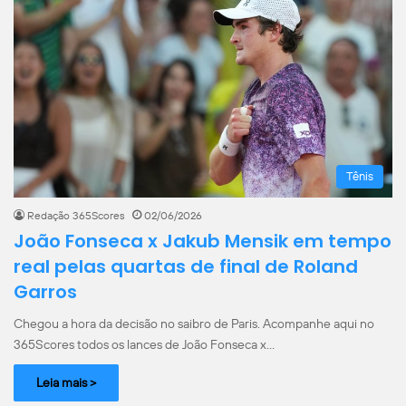
Tênis
Redação 365Scores
02/06/2026
João Fonseca x Jakub Mensik em tempo
real pelas quartas de final de Roland
Garros
Chegou a hora da decisão no saibro de Paris. Acompanhe aqui no
365Scores todos os lances de João Fonseca x…
Leia mais >