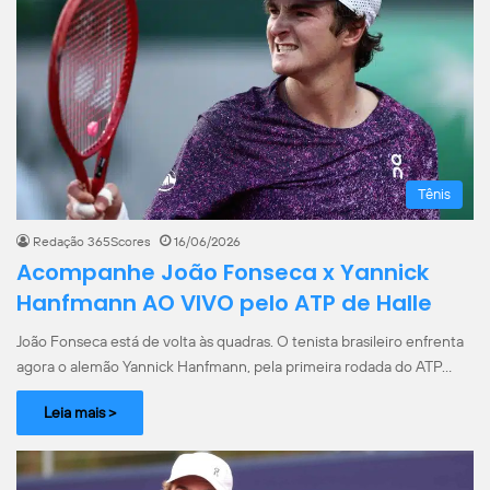
Tênis
Redação 365Scores
16/06/2026
Acompanhe João Fonseca x Yannick
Hanfmann AO VIVO pelo ATP de Halle
João Fonseca está de volta às quadras. O tenista brasileiro enfrenta
agora o alemão Yannick Hanfmann, pela primeira rodada do ATP…
Leia mais >