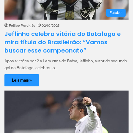
Futebol
Fellipe Perdigão
02/10/2025
Jeffinho celebra vitória do Botafogo e
mira título do Brasileirão: “Vamos
buscar esse campeonato”
Após a vitória por 2 a 1 em cima do Bahia, Jeffinho, autor do segundo
gol do Botafogo, celebrou o…
Leia mais >