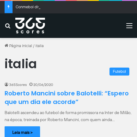
Conmebol divulga árbitros dos jogos de ida das oitavas de final da Libertadores
Buscar
M
Página inicial
/
italia
italia
Futebol
365Scores
20/06/2020
Roberto Mancini sobre Balotelli: “Espero
que um dia ele acorde”
Balotelli ascendeu ao futebol de forma promissora na Inter de Milão,
na época, treinada por Roberto Mancini, com quem ainda…
Leia mais >