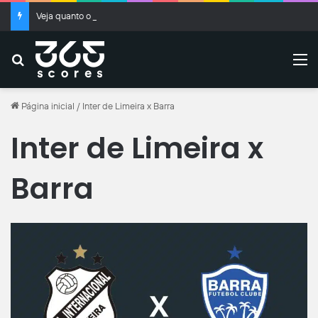
Veja quanto o Fluminense pode faturar com a venda de Kauã Elias
Buscar
M
Página inicial
/
Inter de Limeira x Barra
Inter de Limeira x
Barra