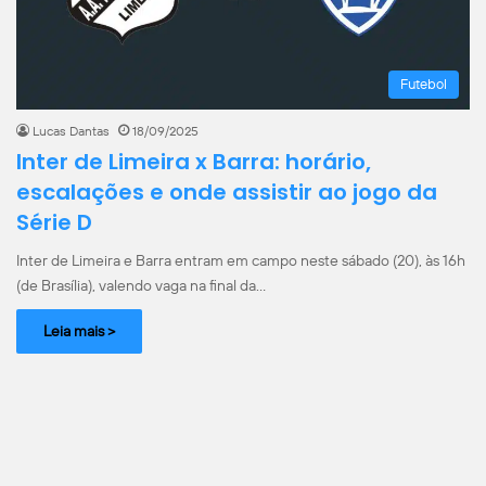
Futebol
Lucas Dantas
18/09/2025
Inter de Limeira x Barra: horário,
escalações e onde assistir ao jogo da
Série D
Inter de Limeira e Barra entram em campo neste sábado (20), às 16h
(de Brasília), valendo vaga na final da…
Leia mais >