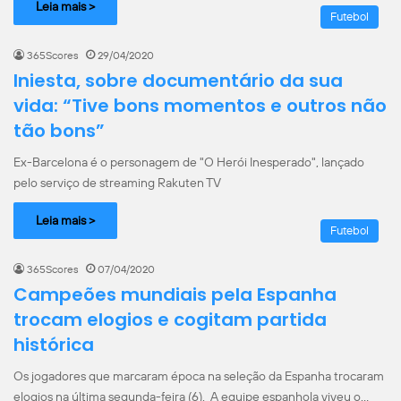
Leia mais >
Futebol
365Scores
29/04/2020
Iniesta, sobre documentário da sua
vida: “Tive bons momentos e outros não
tão bons”
Ex-Barcelona é o personagem de "O Herói Inesperado", lançado
pelo serviço de streaming Rakuten TV
Leia mais >
Futebol
365Scores
07/04/2020
Campeões mundiais pela Espanha
trocam elogios e cogitam partida
histórica
Os jogadores que marcaram época na seleção da Espanha trocaram
elogios na última segunda-feira (6). A equipe espanhola viveu o…