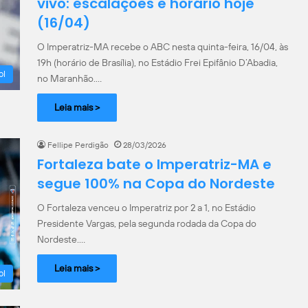
vivo: escalações e horário hoje
(16/04)
O Imperatriz-MA recebe o ABC nesta quinta-feira, 16/04, às
19h (horário de Brasília), no Estádio Frei Epifânio D’Abadia,
ol
no Maranhão.…
Leia mais >
Fellipe Perdigão
28/03/2026
Fortaleza bate o Imperatriz-MA e
segue 100% na Copa do Nordeste
O Fortaleza venceu o Imperatriz por 2 a 1, no Estádio
Presidente Vargas, pela segunda rodada da Copa do
Nordeste.…
Leia mais >
ol