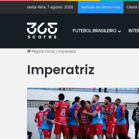
sexta-feira, 7 agosto, 2026
Ceará x
Notícias de Última Hora
FUTEBOL BRASILEIRO
INTE
Página inicial
/
Imperatriz
Imperatriz