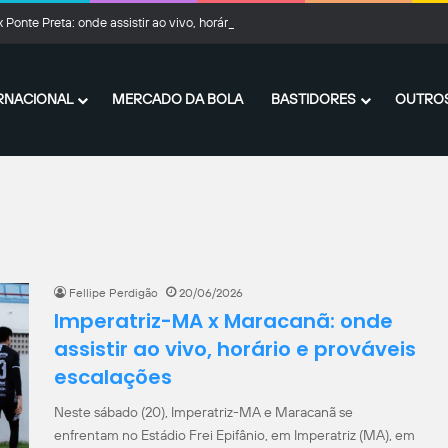
 Ponte Preta: onde assistir ao vivo, horário e prováveis escalações
RNACIONAL
MERCADO DA BOLA
BASTIDORES
OUTROS
Fellipe Perdigão
20/06/2026
Imperatriz-MA x Maracanã: onde
assistir ao vivo, horário e prováveis
escalações
Neste sábado (20), Imperatriz-MA e Maracanã se
enfrentam no Estádio Frei Epifânio, em Imperatriz (MA), em