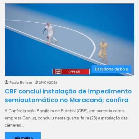
Bastidores da bola
Paulo Belleze
29/01/2026
CBF conclui instalação de impedimento
semiautomático no Maracanã; confira
A Confederação Brasileira de Futebol (CBF), em parceria com a
empresa Genius, concluiu nesta quarta-feira (28) a instalação das
câmeras…
Leia mais >