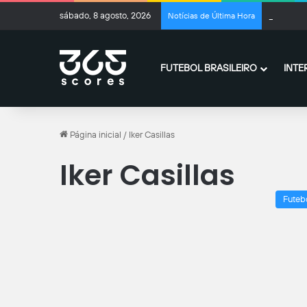
sábado, 8 agosto, 2026
Udinese x
Notícias de Última Hora
FUTEBOL BRASILEIRO
INTE
Página inicial
/
Iker Casillas
Iker Casillas
Futeb