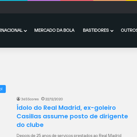
 Barcelona: onde assistir ao vivo, horário e escalações
RNACIONAL
MERCADO DA BOLA
BASTIDORES
OUTROS
ol
365Scores
22/12/2020
Ídolo do Real Madrid, ex-goleiro
Casillas assume posto de dirigente
do clube
Depois de 25 anos de serviços prestados ao Real Madrid