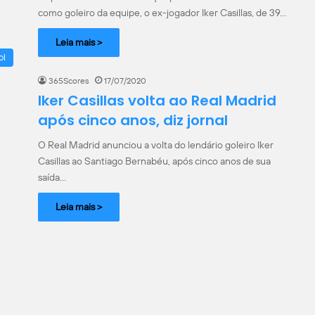
como goleiro da equipe, o ex-jogador Iker Casillas, de 39…
Leia mais >
ol
365Scores
17/07/2020
Iker Casillas volta ao Real Madrid
após cinco anos, diz jornal
O Real Madrid anunciou a volta do lendário goleiro Iker
Casillas ao Santiago Bernabéu, após cinco anos de sua
saída…
Leia mais >