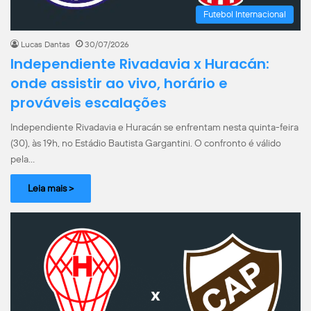
Futebol Internacional
Lucas Dantas
30/07/2026
Independiente Rivadavia x Huracán:
onde assistir ao vivo, horário e
prováveis escalações
Independiente Rivadavia e Huracán se enfrentam nesta quinta-feira
(30), às 19h, no Estádio Bautista Gargantini. O confronto é válido
pela…
Leia mais >