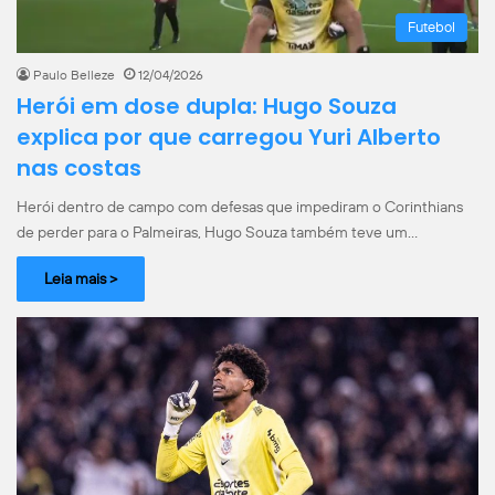
Futebol
Paulo Belleze
12/04/2026
Herói em dose dupla: Hugo Souza
explica por que carregou Yuri Alberto
nas costas
Herói dentro de campo com defesas que impediram o Corinthians
de perder para o Palmeiras, Hugo Souza também teve um…
Leia mais >