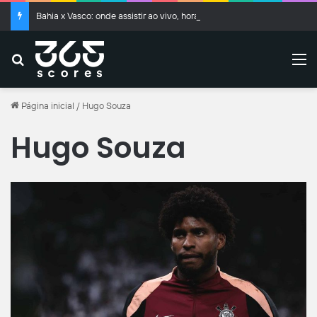
Bahia x Vasco: onde assistir ao vivo, horário e escalações
Buscar
M
Página inicial
/
Hugo Souza
Hugo Souza