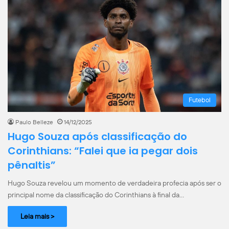
Futebol
Paulo Belleze
14/12/2025
Hugo Souza após classificação do
Corinthians: “Falei que ia pegar dois
pênaltis”
Hugo Souza revelou um momento de verdadeira profecia após ser o
principal nome da classificação do Corinthians à final da…
Leia mais >