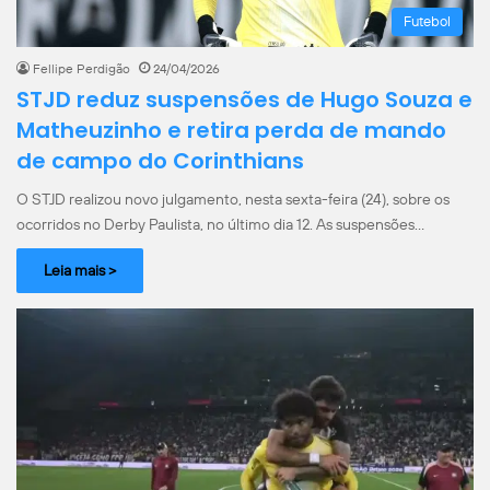
Futebol
Fellipe Perdigão
24/04/2026
STJD reduz suspensões de Hugo Souza e
Matheuzinho e retira perda de mando
de campo do Corinthians
O STJD realizou novo julgamento, nesta sexta-feira (24), sobre os
ocorridos no Derby Paulista, no último dia 12. As suspensões…
Leia mais >