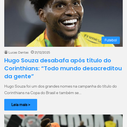
Futebol
Lucas Dantas
21/12/2025
Hugo Souza desabafa após título do
Corinthians: “Todo mundo desacreditou
da gente”
Hugo Souza foi um dos grandes nomes na campanha do título do
Corinthians na Copa do Brasil e também se…
Leia mais >