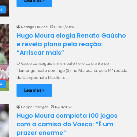
Leia mais >
la
Rodrigo Calvino
03/05/2026
Hugo Moura elogia Renato Gaúcho
e revela plano pela reação:
“Arriscar mais”
O Vasco conseguiu um empate heroico diante do
Flamengo neste domingo (3), no Maracanã, pela 14ª rodada
do Campeonato Brasileiro.…
 A
Leia mais >
Fellipe Perdigão
16/01/2026
Hugo Moura completa 100 jogos
com a camisa do Vasco: “É um
prazer enorme”