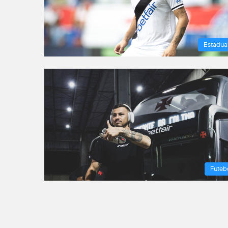
Estadua
Futeb