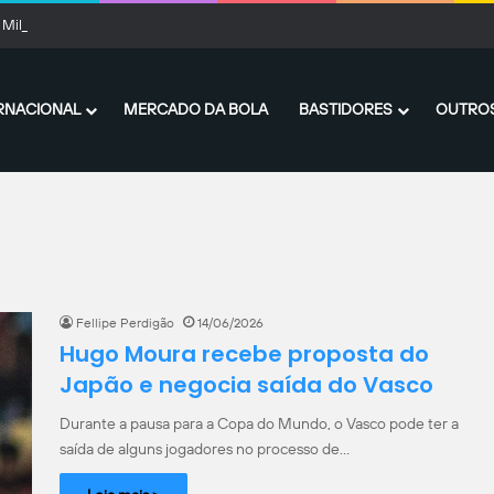
 Milan: onde assistir ao vivo, horário e escalações confirmadas
RNACIONAL
MERCADO DA BOLA
BASTIDORES
OUTROS
Fellipe Perdigão
14/06/2026
Hugo Moura recebe proposta do
Japão e negocia saída do Vasco
Durante a pausa para a Copa do Mundo, o Vasco pode ter a
saída de alguns jogadores no processo de…