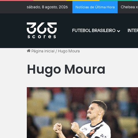
sábado, 8 agosto, 2026
Chelsea x
Notícias de Última Hora
FUTEBOL BRASILEIRO
INTE
Página inicial
/
Hugo Moura
Hugo Moura