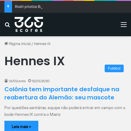
Rodri prioriza Barcelona ao Real Madrid e negocia contrato
Buscar
M
Página inicial
/
Hennes IX
Hennes IX
Futebol
365Scores
12/05/2020
Colônia tem importante desfalque na
reabertura do Alemão: seu mascote
Por questões sanitárias, equipe não poderá entrar em campo com o
bode Hennes IX contra o Mainz
Leia mais >