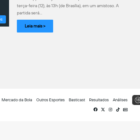
terça-feira (12), às 13h (de Brasília), em um amistoso. A
partida será…
es
Leia mais >
Mercado da Bola
Outros Esportes
Basticast
Resultados
Análises
Facebook
X
Instagram
TikTok
Siga-
nos