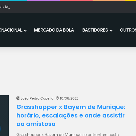
l x Monaco: onde assistir ao vivo, horário e prováveis escalações
RNACIONAL
MERCADO DA BOLA
BASTIDORES
OUTROS
João Pedro Cupello
10/08/2025
Grasshopper x Bayern de Munique:
horário, escalações e onde assistir
ao amistoso
Grasshopper x Bayern de Munique se enfrentam nesta