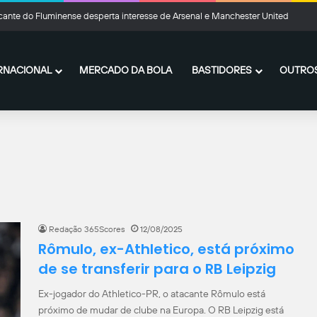
cante do Fluminense desperta interesse de Arsenal e Manchester United
RNACIONAL
MERCADO DA BOLA
BASTIDORES
OUTROS
Redação 365Scores
12/08/2025
Rômulo, ex-Athletico, está próximo
de se transferir para o RB Leipzig
Ex-jogador do Athletico-PR, o atacante Rômulo está
próximo de mudar de clube na Europa. O RB Leipzig está