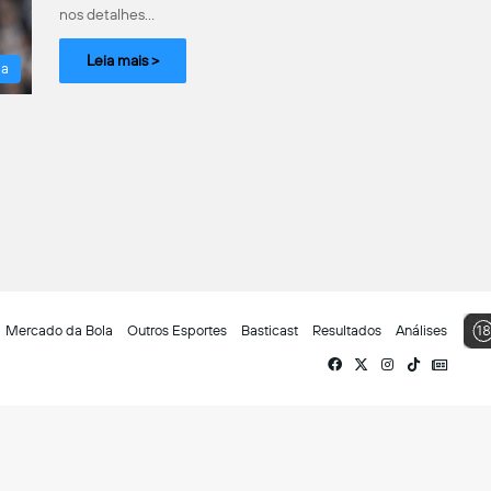
nos detalhes…
Leia mais >
la
Mercado da Bola
Outros Esportes
Basticast
Resultados
Análises
Facebook
X
Instagram
TikTok
Siga-
nos