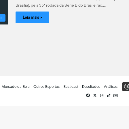
Brasília), pela 35ª rodada da Série B do Brasileirão.…
Leia mais >
ol
Mercado da Bola
Outros Esportes
Basticast
Resultados
Análises
Facebook
X
Instagram
TikTok
Siga-
nos