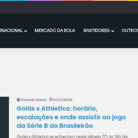
Jr. renova com o Real Madrid até 2032
RNACIONAL
MERCADO DA BOLA
BASTIDORES
OUTROS
Eduardo Statuti
30/10/2025
Goiás x Athletico: horário,
escalações e onde assistir ao jogo
da Série B do Brasileirão
Goiás x Athletico se enfrentam neste sábado (1º), às 16h (de