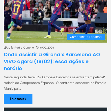
Campeonato Espanhol
João Pedro Cupello
16/02/2026
Onde assistir a Girona x Barcelona AO
VIVO agora (16/02): escalações e
horário
Nesta segunda-feira (16), Girona e Barcelona se enfrentam pela 24ª
rodada do Campeonato Espanhol. O confronto acontece no Estádio
Municipal…
Leia mais >