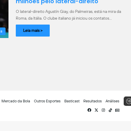
milhões pelo lateral-direito
O lateral-direito Agustín Giay, do Palmeiras, está na mira da
Roma, da Itália. O clube italiano já iniciou os contatos…
Leia mais >
la
Mercado da Bola
Outros Esportes
Basticast
Resultados
Análises
Facebook
X
Instagram
TikTok
Siga-
nos