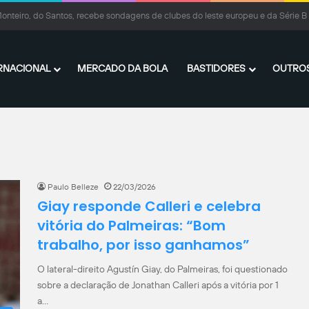
inthians, Matheus Davó vive grande fase em Israel e inicia temporada com méd
RNACIONAL
MERCADO DA BOLA
BASTIDORES
OUTROS
Paulo Belleze
22/03/2026
Giay responde Calleri e celebra
vitória do Palmeiras: “Bom
trabalho, por isso ganhamos”
O lateral-direito Agustín Giay, do Palmeiras, foi questionado
sobre a declaração de Jonathan Calleri após a vitória por 1
a…