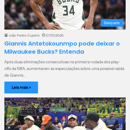
Basquete
João Pedro Cupello
07/10/2025
Giannis Antetokounmpo pode deixar o
Milwaukee Bucks? Entenda
Após duas eliminações consecutivas na primeira rodada dos play-
offs da NBA, aumentaram as especulações sobre uma possível saída
de Giannis…
Leia mais >