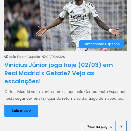
Campeonato Espanhol
João Pedro Cupello
02/03/2026
Vinicius Júnior joga hoje (02/03) em
Real Madrid x Getafe? Veja as
escalações!
O Real Madrid volta a entrar em campo pelo Campeonato Espanhol
nesta segunda-feira (2), quando retorna ao Santiago Bernabéu, às…
Leia mais >
Próxima página