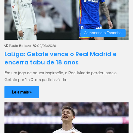
Campeonato Espanhol
Paulo Belleze
02/03/2026
LaLiga: Getafe vence o Real Madrid e
encerra tabu de 18 anos
Em um jogo de pouca inspiração, o Real Madrid perdeu para o
Getafe por 1 a 0, em partida válida…
Leia mais >