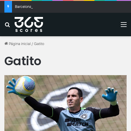
Barcelona homenageia pai de Messi em amistoso de pré-temporada
Buscar
M
Página inicial
/
Gatito
Gatito