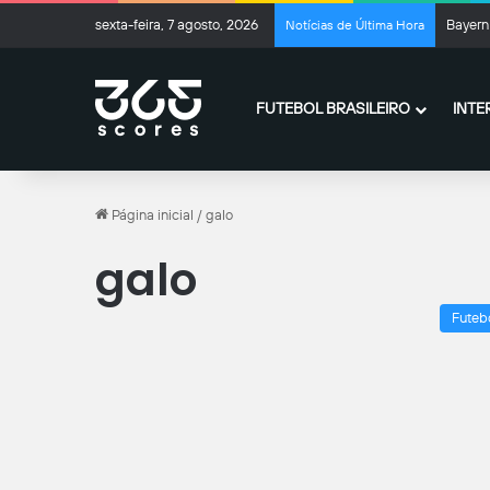
sexta-feira, 7 agosto, 2026
Bayern 
Notícias de Última Hora
FUTEBOL BRASILEIRO
INTE
Página inicial
/
galo
galo
Futeb