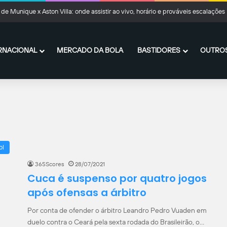
de Munique x Aston Villa: onde assistir ao vivo, horário e prováveis escalações
RNACIONAL
MERCADO DA BOLA
BASTIDORES
OUTROS
ol
365Scores
28/07/2021
Cuca é suspenso por quatro jogos
após ofensas a árbitro
Por conta de ofender o árbitro Leandro Pedro Vuaden em
duelo contra o Ceará pela sexta rodada do Brasileirão, o…