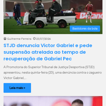
Bastidores da bola
Guilherme Ferreira
23/07/2026
STJD denuncia Victor Gabriel e pede
suspensão atrelada ao tempo de
recuperação de Gabriel Pec
A Promotoria do Superior Tribunal de Justiça Desportiva (STJD)
apresentou, nesta quinta-feira (23), uma denúncia contra o zagueiro
Victor Gabriel,…
Leia mais >