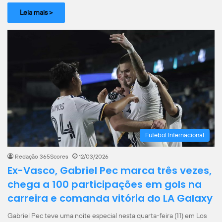
Leia mais >
Futebol Internacional
Redação 365Scores
12/03/2026
Ex-Vasco, Gabriel Pec marca três vezes,
chega a 100 participações em gols na
carreira e comanda vitória do LA Galaxy
Gabriel Pec teve uma noite especial nesta quarta-feira (11) em Los