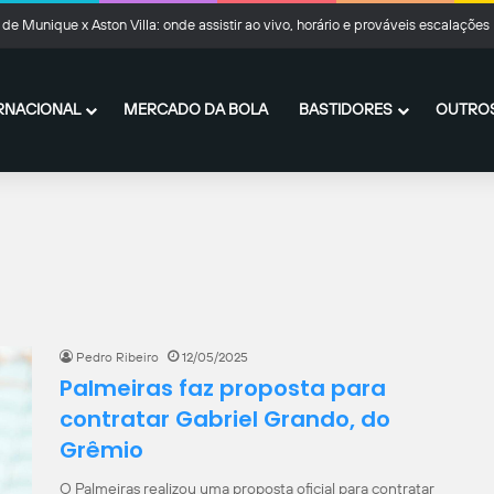
de Munique x Aston Villa: onde assistir ao vivo, horário e prováveis escalações
RNACIONAL
MERCADO DA BOLA
BASTIDORES
OUTROS
Pedro Ribeiro
12/05/2025
Palmeiras faz proposta para
contratar Gabriel Grando, do
Grêmio
O Palmeiras realizou uma proposta oficial para contratar