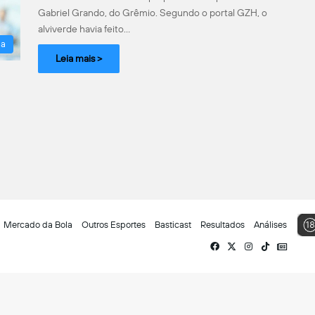
Gabriel Grando, do Grêmio. Segundo o portal GZH, o
alviverde havia feito…
la
Leia mais >
Mercado da Bola
Outros Esportes
Basticast
Resultados
Análises
Facebook
X
Instagram
TikTok
Siga-
nos