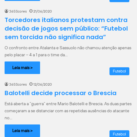
365Scores
21/06/2020
Torcedores italianos protestam contra
decisão de jogos sem público: “Futebol
sem torcida não significa nada”
O confronto entre Atalanta e Sassuolo não chamou atenção apenas
pelo placar – 4 a 1 para o time da…
Leia mais >
Futebol
365Scores
12/06/2020
Balotelli decide processar o Brescia
Está aberta a “guerra” entre Mario Balotelli e Brescia. As duas partes
começaram a se distanciar com as repetidas ausências do atacante
no…
Leia mais >
Futebol