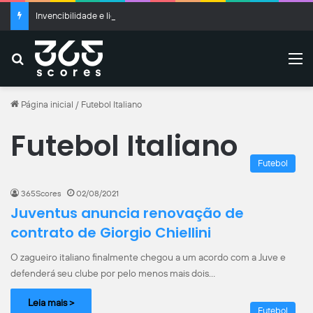
Invencibilidade e liderança reforçam importância de Marcelo Hermes no Criciúma
Buscar
M
Página inicial
/
Futebol Italiano
Futebol Italiano
Futebol
365Scores
02/08/2021
Juventus anuncia renovação de
contrato de Giorgio Chiellini
O zagueiro italiano finalmente chegou a um acordo com a Juve e
defenderá seu clube por pelo menos mais dois…
Leia mais >
Futebol