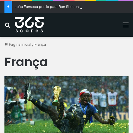
João Fonseca perde para Ben Shelton e é eliminado do Masters 1000 de Montreal
Buscar
M
Página inicial
/
França
França