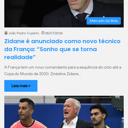
Mercado da Bola
João Pedro Cupello
28/07/2026
Zidane é anunciado como novo técnico
da França: “Sonho que se torna
realidade”
A França tem um novo comandante para a sequência do ciclo até a
Copa do Mundo de 2030. Zinédine Zidane…
Leia mais >