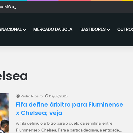
ico-MG acerta a contratação por empréstimo de Kevin Castaño, do River Plate
RNACIONAL
MERCADO DA BOLA
BASTIDORES
OUTROS
elsea
Pedro Ribeiro
07/07/2025
Fifa define árbitro para Fluminense
x Chelsea; veja
A Fifa definiu o árbitro para o duelo da semifinal entre
Fluminense x Chelsea. Para a partida decisiva, a entidade…