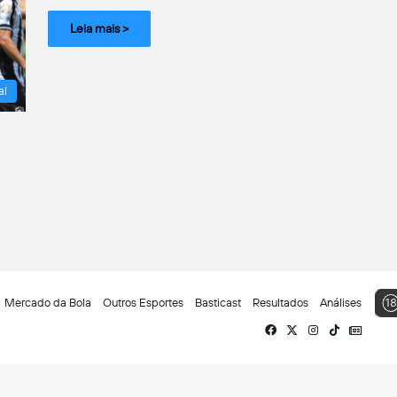
Leia mais >
al
Mercado da Bola
Outros Esportes
Basticast
Resultados
Análises
Facebook
X
Instagram
TikTok
Siga-
nos