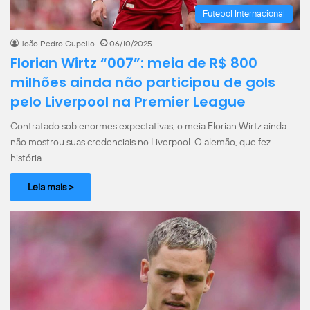
Futebol Internacional
João Pedro Cupello
06/10/2025
Florian Wirtz “007”: meia de R$ 800
milhões ainda não participou de gols
pelo Liverpool na Premier League
Contratado sob enormes expectativas, o meia Florian Wirtz ainda
não mostrou suas credenciais no Liverpool. O alemão, que fez
história…
Leia mais >