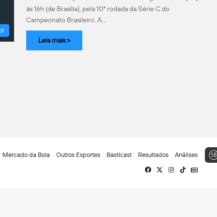
às 16h (de Brasília), pela 10ª rodada da Série C do
Campeonato Brasileiro. A…
ol
Leia mais >
Mercado da Bola
Outros Esportes
Basticast
Resultados
Análises
Facebook
X
Instagram
TikTok
Siga-
nos