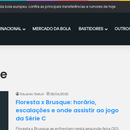
a bola europeu: confira as principais transferências e rumores de hoje
RNACIONAL
MERCADO DA BOLA
BASTIDORES
OUTROS
ue
Eduardo Statuti
28/06/2025
Floresta x Brusque: horário,
escalações e onde assistir ao jogo
da Série C
Floresta x Brusque se enfrentam nesta segunda-feira (30),