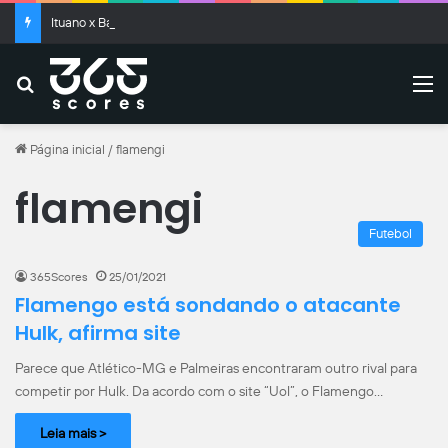
Ituano x Barra: onde assistir ao vivo, horário e prováveis escalações
Buscar
M
Página inicial
/
flamengi
flamengi
Futebol
365Scores
25/01/2021
Flamengo está sondando o atacante
Hulk, afirma site
Parece que Atlético-MG e Palmeiras encontraram outro rival para
competir por Hulk. Da acordo com o site “Uol”, o Flamengo…
Leia mais >