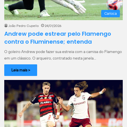
Carioca
João Pedro Cupello
24/01/2026
Andrew pode estrear pelo Flamengo
contra o Fluminense; entenda
O goleiro Andrew pode fazer sua estreia com a camisa do Flamengo
em um clássico. O arqueiro, contratado nesta janela…
Leia mais >