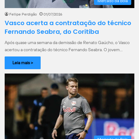
Mercado da Bola
Fellipe Perdigão
01/07/2026
Vasco acerta a contratação do técnico
Fernando Seabra, do Coritiba
Após quase uma semana da demissão de Renato Gaúcho, o Vasco
acertou a contratação do técnico Fernando Seabra. O jovem…
Leia mais >