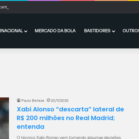
cante do Fluminense desperta interesse de Arsenal e Manchester United
RNACIONAL
MERCADO DA BOLA
BASTIDORES
OUTROS
Paulo Belleze
20/11/2025
Xabi Alonso “descarta” lateral de
R$ 200 milhões no Real Madrid;
entenda
O técnico Xabi Alonso vem tomando algumas decisões