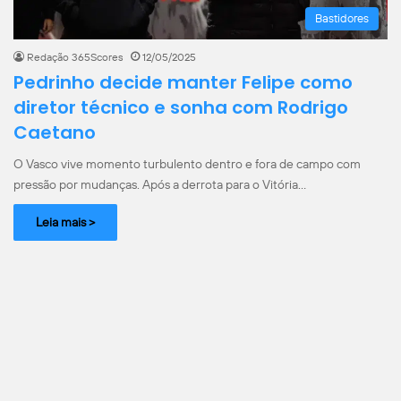
Bastidores
Redação 365Scores
12/05/2025
Pedrinho decide manter Felipe como
diretor técnico e sonha com Rodrigo
Caetano
O Vasco vive momento turbulento dentro e fora de campo com
pressão por mudanças. Após a derrota para o Vitória…
Leia mais >