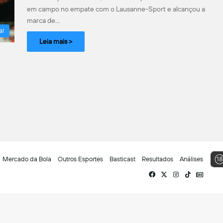
em campo no empate com o Lausanne-Sport e alcançou a
marca de…
al
Leia mais >
Mercado da Bola
Outros Esportes
Basticast
Resultados
Análises
Facebook
X
Instagram
TikTok
Siga-
nos