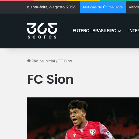
quinta-feira, 6 agosto, 2026
Vitóri
Notícias de Última Hora
FUTEBOL BRASILEIRO
INTE
Página inicial
/
FC Sion
FC Sion