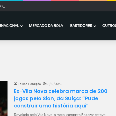
a x Athletico-PR: onde assistir ao vivo, horário e escalações pela Copa do Brasil
RNACIONAL
MERCADO DA BOLA
BASTIDORES
OUTROS
Fellipe Perdigão
01/10/2025
Ex-Vila Nova celebra marca de 200
jogos pelo Sion, da Suíça: “Pude
construir uma história aqui”
Revelado pelo Vila Nova, o meio-campista Baltazar esteve