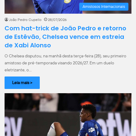
Amistosos Internacionais
João Pedro Cupello
28/07/2026
Com hat-trick de João Pedro e retorno
de Estêvão, Chelsea vence em estreia
de Xabi Alonso
O Chelsea disputou, na manhã desta terça-feira (28), seu primeiro
amistoso de pré-temporada visando 2026/27. Em um duelo
eletrizante, o…
Leia mais >