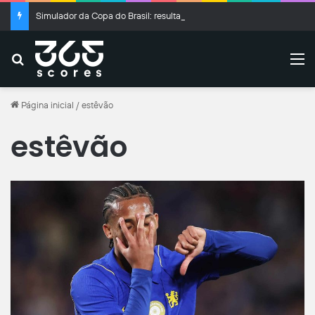
Simulador da Copa do Brasil: resultados das oitavas de final
Buscar
M
Página inicial
/
estêvão
estêvão