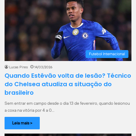
Futebol Internacional
Lucas Pires
14/03/2026
Quando Estêvão volta de lesão? Técnico
do Chelsea atualiza a situação do
brasileiro
Sem entrar em campo desde o dia 13 de fevereiro, quando lesionou
a coxa na vitória por 4 a 0…
Leia mais >