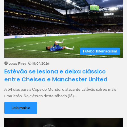
Futebol Internacional
Lucas Pires
18/04/2026
Estêvão se lesiona e deixa clássico
entre Chelsea e Manchester United
A 54 dias para a Copa do Mundo, o atacante Estêvão sofreu mais
uma lesão. No clássico deste sábado (18),…
Leia mais >