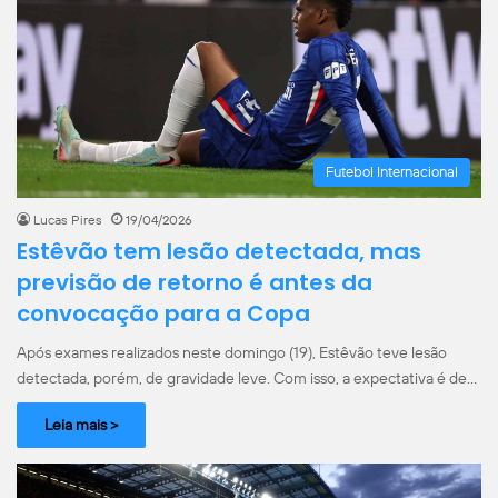
Futebol Internacional
Lucas Pires
19/04/2026
Estêvão tem lesão detectada, mas
previsão de retorno é antes da
convocação para a Copa
Após exames realizados neste domingo (19), Estêvão teve lesão
detectada, porém, de gravidade leve. Com isso, a expectativa é de…
Leia mais >