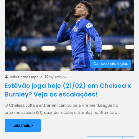
Campeonato Inglês
João Pedro Cupello
21/02/2026
Estêvão joga hoje (21/02) em Chelsea x
Burnley? Veja as escalações!
O Chelsea volta a entrar em campo pela Premier League no
próximo sábado (21), quando recebe o Burnley no Stamford…
Leia mais >