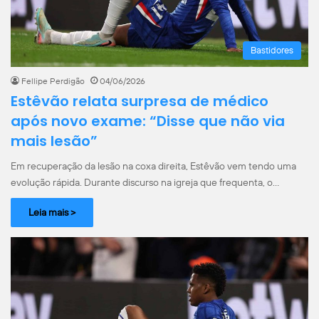
Bastidores
Fellipe Perdigão
04/06/2026
Estêvão relata surpresa de médico
após novo exame: “Disse que não via
mais lesão”
Em recuperação da lesão na coxa direita, Estêvão vem tendo uma
evolução rápida. Durante discurso na igreja que frequenta, o…
Leia mais >