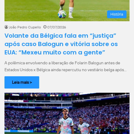
História
João Pedro Cupello
07/07/2026
Volante da Bélgica fala em “justiça”
após caso Balogun e vitória sobre os
EUA: “Mexeu muito com a gente”
A polêmica envolvendo a liberação de Folarin Balogun antes de
Estados Unidos x Bélgica ainda repercutiu no vestiário belga após…
Leia mais >