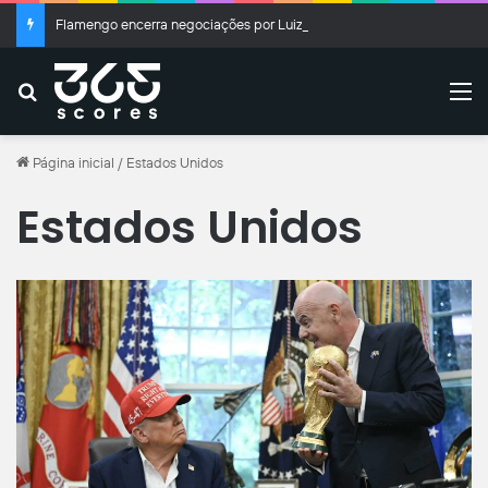
Flamengo encerra negociações por Luiz Henrique
Buscar
M
Página inicial
/
Estados Unidos
Estados Unidos