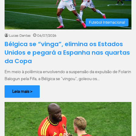
Futebol Internacional
Lucas Dantas
06/07/2026
Bélgica se “vinga”, elimina os Estados
Unidos e pegará a Espanha nas quartas
da Copa
Em meio à polêmica envolvendo a suspensão da expulsão de Folarin
Balogun pela Fifa, a Bélgica se “vingou”, goleou os…
Leia mais >