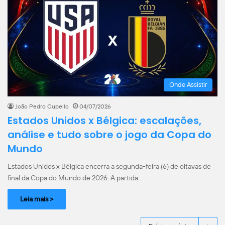
Onde Assistir
João Pedro Cupello
04/07/2026
Estados Unidos x Bélgica: escalações,
análise e tudo sobre o jogo da Copa do
Mundo
Estados Unidos x Bélgica encerra a segunda-feira (6) de oitavas de
final da Copa do Mundo de 2026. A partida…
Leia mais >