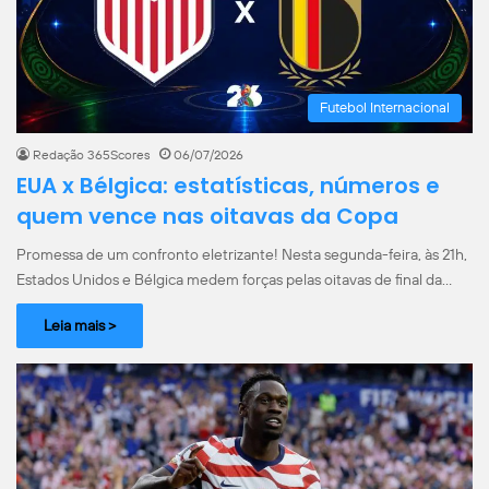
Futebol Internacional
Redação 365Scores
06/07/2026
EUA x Bélgica: estatísticas, números e
quem vence nas oitavas da Copa
Promessa de um confronto eletrizante! Nesta segunda-feira, às 21h,
Estados Unidos e Bélgica medem forças pelas oitavas de final da…
Leia mais >