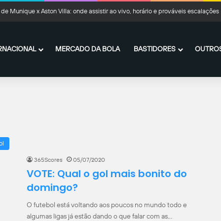
de Munique x Aston Villa: onde assistir ao vivo, horário e prováveis escalações
RNACIONAL
MERCADO DA BOLA
BASTIDORES
OUTROS
ol
365Scores
05/07/2020
VOTE: Qual o gol mais bonito do
domingo?
O futebol está voltando aos poucos no mundo todo e
algumas ligas já estão dando o que falar com as…