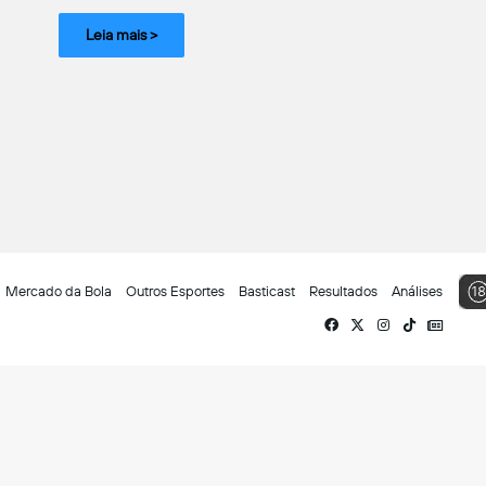
Leia mais >
Mercado da Bola
Outros Esportes
Basticast
Resultados
Análises
Facebook
X
Instagram
TikTok
Siga-
nos