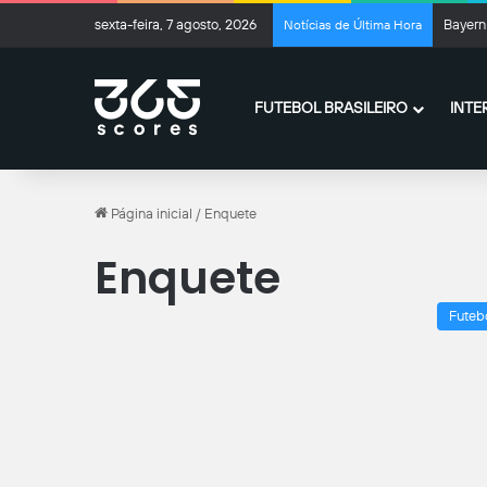
sexta-feira, 7 agosto, 2026
Bayern 
Notícias de Última Hora
FUTEBOL BRASILEIRO
INTE
Página inicial
/
Enquete
Enquete
Futeb