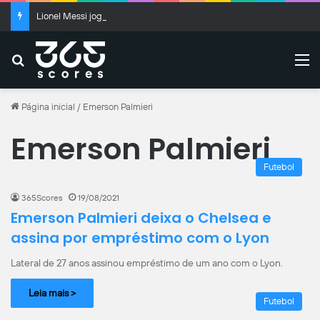
Lionel Messi joga hoje em Inter Miami x Monterrey?
Buscar
M
Página inicial
/
Emerson Palmieri
Emerson Palmieri
Futebol
365Scores
19/08/2021
Emerson Palmieri deixa o Chelsea e
assina por empréstimo com o Lyon
Lateral de 27 anos assinou empréstimo de um ano com o Lyon.
Leia mais >
Futebol